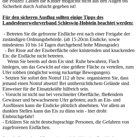
die Polizei! Lassen die Kinder möglichst nicht aus den Augen bis
Sicherheit durch Aufsicht gegeben ist!
Für den sicheren Ausflug sollten einige Tipps des
Landesfeuerwehrverband Schleswig-Holstein beachtet werden:
- Betreten Sie die gefrorene Eisfläche erst nach einer Freigabe der
zuständigen Ordnungsbehörde. (ab 15-20cm Eisdicke, sowie
mindestens 10 bis 14 Tagen durchgehend hohe Minusgrade)
- Bei Risse auf der Eisoberfläche oder knisternden und knackenden
Eis: die Eisfläche nicht betreten.
Wenn Sie bereits auf dem Eis sind: Ruhe bewahren, Flach
hinlegen, um das Gewicht auf eine größere Fläche zu verteilen, zum
Ufer robben (möglichst wenig ruckartige Bewegungen).
- Setzten Sie sofort den Notruf 112 ab bzw. organisieren Sie, dass
jemand einen Notruf absetzt! Bei unübersichtlichem Gelände sind
Einweiser für die Einsatzkräfte hilfreich sein.
- Vorsicht ist nicht nur bei verschneiter Oberfläche, fließendem
Gewässer und bewachsenem Ufer geboten; auch an Ein- und
Ausflüssen kann die Eisdicke plötzlich abnehmen. Vor allem an
dunklen Stellen kann das Eis zu dünn sein - hier droht
Einbruchgefahr!
- Erklären Sie nicht deutschsprachige Personen, die Gefahren von
zugefrorenen Eisflächen.