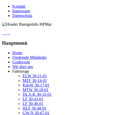
Kontakt
Impressum
Datenschutz
Hauptmenü
Home
Fördernde Mitglieder
Grußworte
Wir über uns
Fahrzeuge
ELW 30-11-01
MZF 30-14-01
KdoW 30-17-01
MTW 30-18-01
DLA-K 30-32-01
LF 30-43-01
LF 30-46-01
HLF 30-48-01
GW-N 30-67-01