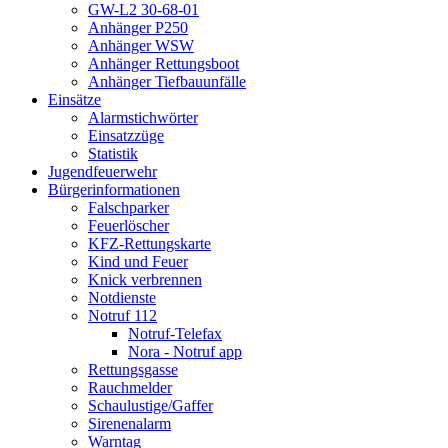
GW-L2 30-68-01
Anhänger P250
Anhänger WSW
Anhänger Rettungsboot
Anhänger Tiefbauunfälle
Einsätze
Alarmstichwörter
Einsatzzüge
Statistik
Jugendfeuerwehr
Bürgerinformationen
Falschparker
Feuerlöscher
KFZ-Rettungskarte
Kind und Feuer
Knick verbrennen
Notdienste
Notruf 112
Notruf-Telefax
Nora - Notruf app
Rettungsgasse
Rauchmelder
Schaulustige/Gaffer
Sirenenalarm
Warntag